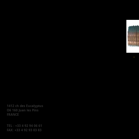
1412 ch des Eucalyptus
O6 160 Juan les Pins
FRANCE
M A R 
TEL : +33 4 92 94 06 61
FAX: +33 4 92 93 03 83