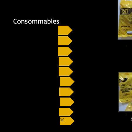
Consommables
Filtres à huile
Filtres à gazoil
Filtres Racor
Filtres Separ
Anodes
Bouchons
Impellers
Joints Impellers
Huile moteur
Liquide de refroidissement ELC