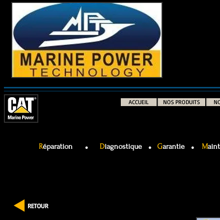
ACCUEIL
NOS PRODUITS
NO
.
.
.
R
éparation
D
iagnostique
G
arantie
M
ai
RETOUR